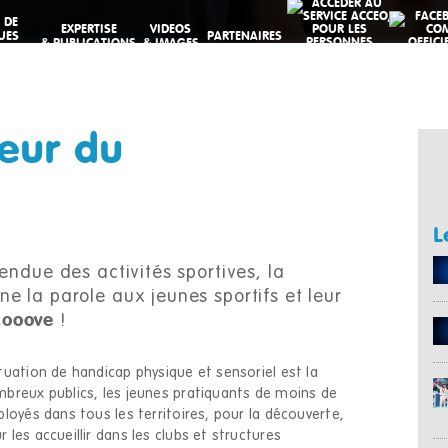
 DE
EXPERTISE
VIDEOS
UES
PARTENAIRES
& PUBLICATIONS
& IMAGES
VES
oeur du
L
endue des activités sportives, la
e la parole aux jeunes sportifs et leur
ooove
!
tuation de handicap physique et sensoriel est la
mbreux publics, les jeunes pratiquants de moins de
loyés dans tous les territoires, pour la découverte,
les accueillir dans les clubs et structures