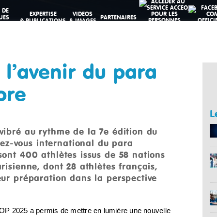
 DE
EXPERTISE
VIDEOS
UES
PARTENAIRES
& PUBLICATIONS
& IMAGES
VES
 l’avenir du para
ore
L
 vibré au rythme de la 7e édition du
ez-vous international du para
 sont 400 athlètes issus de 58 nations
arisienne, dont 28 athlètes français,
leur préparation dans la perspective
e HOP 2025 a permis de mettre en lumière une nouvelle