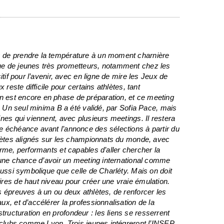
 de prendre la température à un moment charnière
ue de jeunes très prometteurs, notamment chez les
itif pour l’avenir, avec en ligne de mire les Jeux de
 reste difficile pour certains athlètes, tant
 est encore en phase de préparation, et ce meeting
s. Un seul minima B a été validé, par Sofia Pace, mais
nes qui viennent, avec plusieurs meetings. Il restera
e échéance avant l’annonce des sélections à partir du
hlètes alignés sur les championnats du monde, avec
rme, performants et capables d’aller chercher la
t une chance d’avoir un meeting international comme
aussi symbolique que celle de Charléty. Mais on doit
res de haut niveau pour créer une vraie émulation.
s épreuves à un ou deux athlètes, de renforcer les
x, et d’accélérer la professionnalisation de la
e structuration en profondeur : les liens se resserrent
s clubs comme Lyon. Trois jeunes intégreront l’INSEP