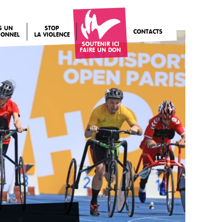
IS UN
STOP
CONTACTS
IONNEL
LA VIOLENCE
SOUTENIR ICI
FAIRE UN DON