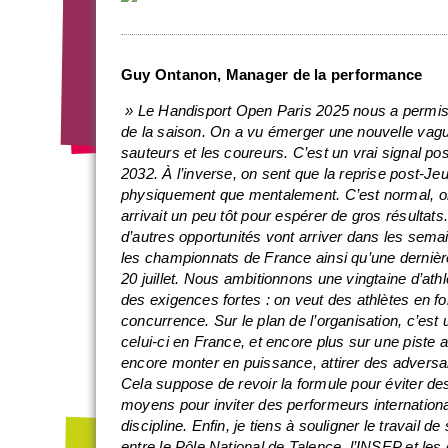
Guy Ontanon, Manager de la performance
» Le Handisport Open Paris 2025 nous a permis
de la saison. On a vu émerger une nouvelle vag
sauteurs et les coureurs. C’est un vrai signal pos
2032.
À l’inverse, on sent que la reprise post-Jeux
physiquement que mentalement. C’est normal, on
arrivait un peu tôt pour espérer de gros résultat
d’autres opportunités vont arriver dans les semai
les championnats de France ainsi qu’une dernièr
20 juillet. Nous ambitionnons une vingtaine d’at
des exigences fortes : on veut des athlètes en fo
concurrence.
Sur le plan de l’organisation, c’es
celui-ci en France, et encore plus sur une piste 
encore monter en puissance, attirer des adversai
Cela suppose de revoir la formule pour éviter de
moyens pour inviter des performeurs internationau
discipline.
Enfin, je tiens à souligner le travail d
entre le Pôle National de Talence, l’INSEP et le