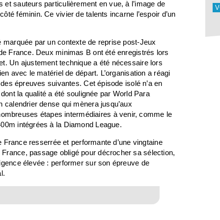
 et sauteurs particulièrement en vue, à l’image de
V
té féminin. Ce vivier de talents incarne l’espoir d’un
té marquée par un contexte de reprise post-Jeux
 de France. Deux minimas B ont été enregistrés lors
et. Un ajustement technique a été nécessaire lors
en avec le matériel de départ. L’organisation a réagi
é des épreuves suivantes. Cet épisode isolé n’a en
 dont la qualité a été soulignée par World Para
un calendrier dense qui mènera jusqu’aux
ombreuses étapes intermédiaires à venir, comme le
 400m intégrées à la Diamond League.
 de France resserrée et performante d’une vingtaine
 France, passage obligé pour décrocher sa sélection,
xigence élevée : performer sur son épreuve de
l.