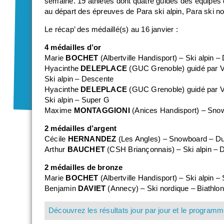
semaine. 19 athlètes dont quatre guides des équipes
au départ des épreuves de Para ski alpin, Para ski n
Le récap’ des médaillé(s) au 16 janvier :
4 médailles d’or
Marie
BOCHET
(Albertville Handisport) – Ski alpin 
Hyacinthe
DELEPLACE
(GUC Grenoble) guidé par 
Ski alpin – Descente
Hyacinthe
DELEPLACE
(GUC Grenoble) guidé par 
Ski alpin – Super G
Maxime
MONTAGGIONI
(Anices Handisport) – Sno
2 médailles d’argent
Cécile
HERNANDEZ
(Les Angles) – Snowboard – D
Arthur
BAUCHET
(CSH Briançonnais) – Ski alpin – 
2 médailles de bronze
Marie
BOCHET
(Albertville Handisport) – Ski alpin –
Benjamin
DAVIET
(Annecy) – Ski nordique – Biathlon
Découvrez les résultats jour par jour et le programm