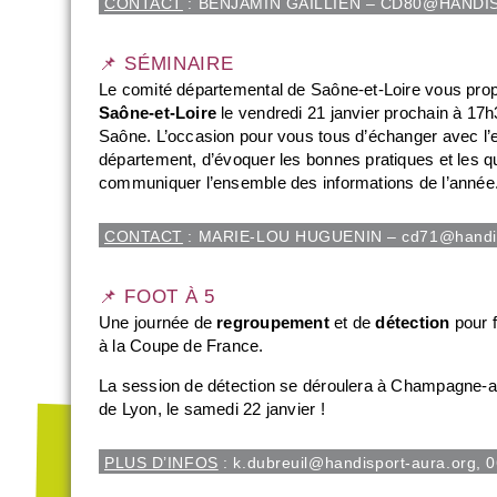
CONTACT
: BENJAMIN GAILLIEN – CD80@HANDIS
📌 SÉMINAIRE
Le comité départemental de Saône-et-Loire vous pr
Saône-et-Loire
le vendredi 21 janvier prochain à 17
Saône. L’occasion pour vous tous d’échanger avec l
département, d’évoquer les bonnes pratiques et les 
communiquer l’ensemble des informations de l’année
CONTACT
: MARIE-LOU HUGUENIN –
cd71@handis
📌 FOOT À 5
Une journée de
regroupement
et de
détection
pour f
à la Coupe de France.
La session de détection se déroulera à Champagne-
de Lyon, le samedi 22 janvier !
PLUS D’INFOS
:
k.dubreuil@handisport-aura.org
, 