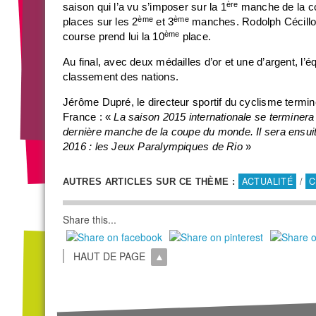
ère
saison qui l’a vu s’imposer sur la 1
manche de la c
ème
ème
places sur les 2
et 3
manches. Rodolph Cécillon
ème
course prend lui la 10
place.
Au final, avec deux médailles d’or et une d’argent, l’
classement des nations.
Jérôme Dupré, le directeur sportif du cyclisme termi
France : «
La saison 2015 internationale se terminer
dernière manche de la coupe du monde. Il sera ensuit
2016 : les Jeux Paralympiques de Rio
»
ACTUALITÉ
/
C
AUTRES ARTICLES SUR CE THÈME :
Share this...
HAUT DE PAGE