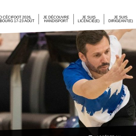
 CÉCIFOOT 2026
JE DÉCOUVRE
JE SUIS
JE SUIS
BOURG 17-23 AOÛT
HANDISPORT
LICENCIÉ(E)
DIRIGEANT(E)