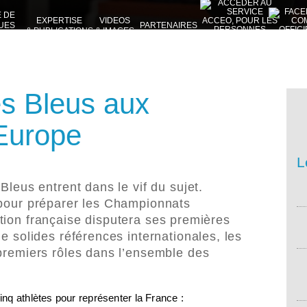
E DE
EXPERTISE
VIDEOS
UES
PARTENAIRES
& PUBLICATIONS
& IMAGES
VES
es Bleus aux
Europe
L
Bleus entrent dans le vif du sujet.
 pour préparer les Championnats
tion française disputera ses premières
de solides références internationales, les
 premiers rôles dans l’ensemble des
nq athlètes pour représenter la France :