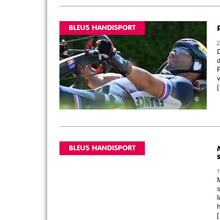
BLEUS HANDISPORT
2
D
d
P
v
BLEUS HANDISPORT
1
M
s
l
h