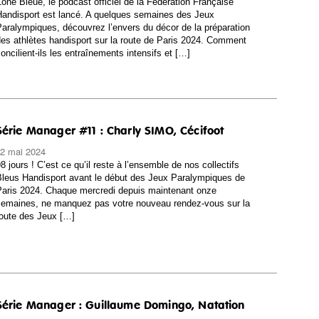
one Bleue, le podcast officiel de la Fédération Française
andisport est lancé. A quelques semaines des Jeux
aralympiques, découvrez l’envers du décor de la préparation
es athlètes handisport sur la route de Paris 2024. Comment
oncilient-ils les entraînements intensifs et […]
Série Manager #11 : Charly SIMO, Cécifoot
2 mai 2024
8 jours ! C’est ce qu’il reste à l’ensemble de nos collectifs
leus Handisport avant le début des Jeux Paralympiques de
aris 2024. Chaque mercredi depuis maintenant onze
semaines, ne manquez pas votre nouveau rendez-vous sur la
oute des Jeux […]
Série Manager : Guillaume Domingo, Natation