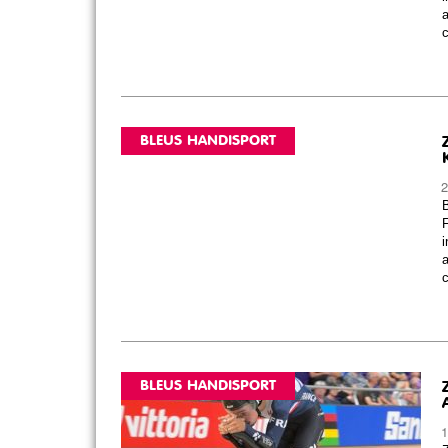
a
c
BLEUS HANDISPORT
2
B
F
i
a
c
BLEUS HANDISPORT
1