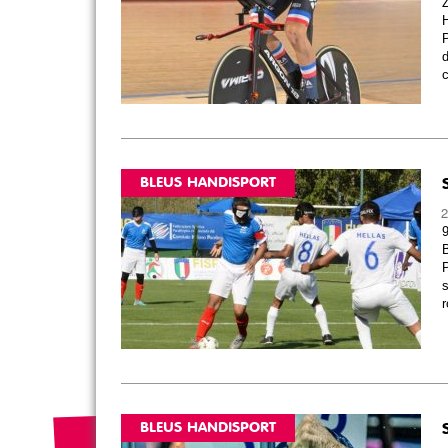
Z
H
P
d
c
BLEUS HANDISPORT
2
9
B
P
r
BLEUS HANDISPORT