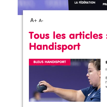
LA FÉDÉRATION
PR
A+
A-
Tous les articles 
Handisport
BLEUS HANDISPORT
8
B
l
v