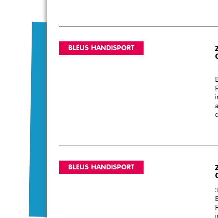
BLEUS HANDISPORT
B
F
i
a
c
BLEUS HANDISPORT
3
B
F
i