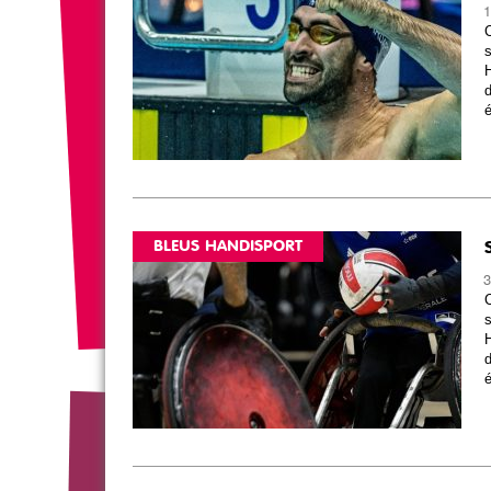
1
s
H
d
BLEUS HANDISPORT
3
s
H
d