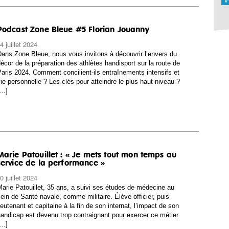
V
Podcast Zone Bleue #5 Florian Jouanny
4 juillet 2024
ans Zone Bleue, nous vous invitons à découvrir l’envers du
écor de la préparation des athlètes handisport sur la route de
aris 2024. Comment concilient-ils entraînements intensifs et
ie personnelle ? Les clés pour atteindre le plus haut niveau ?
[…]
Marie Patouillet : « Je mets tout mon temps au
service de la performance »
0 juillet 2024
arie Patouillet, 35 ans, a suivi ses études de médecine au
ein de Santé navale, comme militaire. Élève officier, puis
ieutenant et capitaine à la fin de son internat, l’impact de son
andicap est devenu trop contraignant pour exercer ce métier
[…]