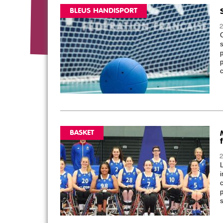
BLEUS HANDISPORT
2
s
p
p
c
BASKET
2
L
i
c
p
s