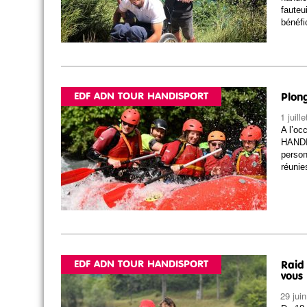
fauteui
bénéfi
EDF ADN TOUR HANDISPORT
Plon
1 juill
A l’oc
HANDI
person
réunie
EDF ADN TOUR HANDISPORT
Raid 
vous
29 jui