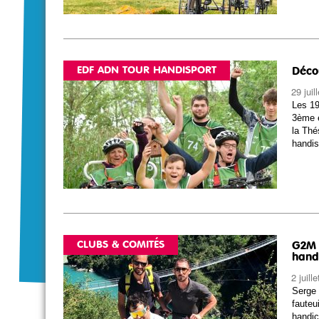
EDF ADN TOUR HANDISPORT
Déco
29 juil
Les 19
3ème 
la Thé
handis
CLUBS & COMITÉS
G2M 
hand
2 juill
Serge 
fauteu
handic