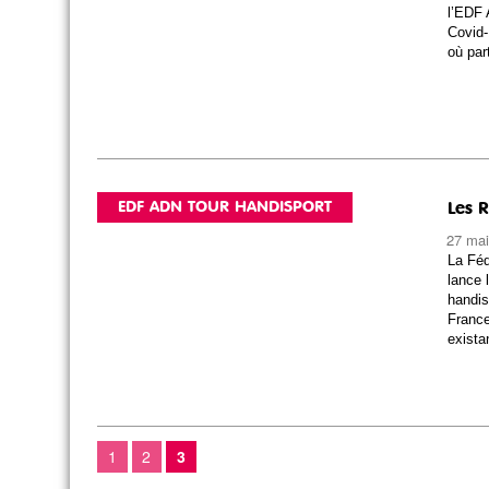
l’EDF 
Covid-
où par
EDF ADN TOUR HANDISPORT
Les 
27 mai
La Féd
lance 
handis
France
exista
1
2
3