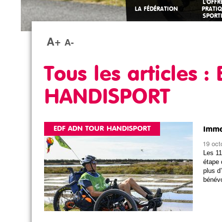
L'OFFR
LA FÉDÉRATION
PRATI
SPORT
A+
A-
Tous les articles
HANDISPORT
EDF ADN TOUR HANDISPORT
Imme
19 oct
Les 11
étape
plus d
bénévo