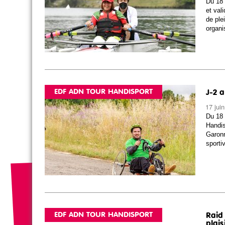
Du 18 
et val
de ple
organi
EDF ADN TOUR HANDISPORT
J-2 a
17 jui
Du 18 
Handis
Garonn
sporti
EDF ADN TOUR HANDISPORT
Raid
plaisi