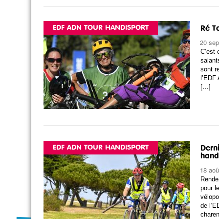
EDF ADN TOUR HANDISPORT
Ré To
20 se
C’est 
salant
sont r
l’EDF
[…]
EDF ADN TOUR HANDISPORT
Derni
handi
18 aoû
Rendez
pour 
vélopo
de l‘E
charen