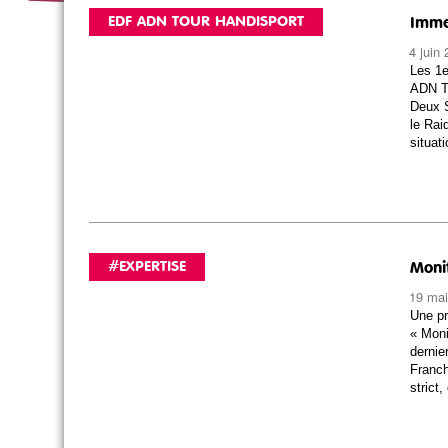
EDF ADN TOUR HANDISPORT
Imme
4 juin
Les 1e
ADN T
Deux S
le Rai
situat
#EXPERTISE
Moni
19 mai
Une pr
« Moni
dernie
Franch
strict