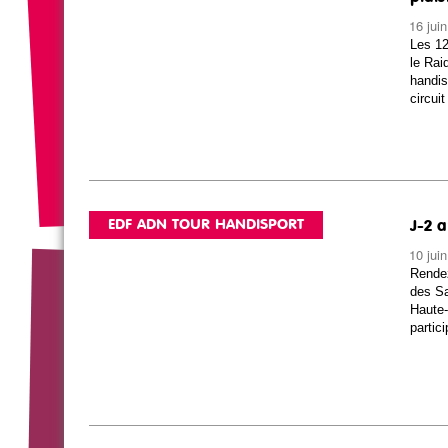
16 jui
Les 12
le Rai
handis
circu
EDF ADN TOUR HANDISPORT
J-2 a
10 jui
Rendez
des Sa
Haute-
partic