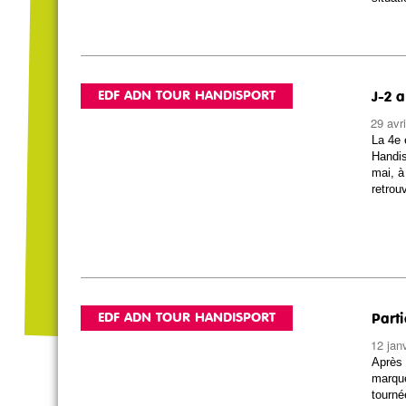
EDF ADN TOUR HANDISPORT
J-2 
29 avr
La 4e 
Handis
mai, à
retrou
EDF ADN TOUR HANDISPORT
Part
12 jan
Après 
marque
tourn