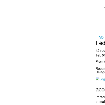
VOI
Féd
42 rue
Tél. 
Premiè
Reconn
Délé
acc
Perso
et ma