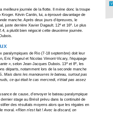
V
 meilleure journée de la flotte. Il mène donc la troupe
o Kroger. Kévin Cantin, lui, a éprouvé davantage de
conde manche. Après deux jours d’épreuves, le
e
e
l, juste derrière Xavier Dagault. 12
et 16
. Le plus
2.4, a plutôt bien négocié cette deuxième journée.
Dubois.
eux
eux paralympiques de Rio (7-18 septembre) doit leur
n, Eric Flageul et Nicolas Vimont-Vicary, l’équipage
e
e
rante »
, selon Jean-Jacques Dubois. 13
et 8
, les
 bons départs, notamment lors de la seconde manche
DS.
Mais dans les manœuvres le bateau, surtout pas
uds, ce qui était le cas mercredi, n’était pas assez
issance de cause, d’envoyer le bateau paralympique
u dernier stage au Brésil prévu dans la continuité de
stifier des résultats moyens alors que les régates en
le moral.
«Rien n’est fait ! Avec la discard, on