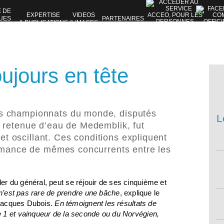
E DE
EXPERTISE
VIDEOS
UES
PARTENAIRES
& PUBLICATIONS
& IMAGES
VES
ujours en tête
s championnats du monde, disputés
L
 retenue d’eau de Medemblik, fut
 et oscillant. Ces conditions expliquent
ormance de mêmes concurrents entre les
r du général, peut se réjouir de ses cinquième et
l n’est pas rare de prendre une bâche
, explique le
n-Jacques Dubois.
En témoignent les résultats de
 1 et vainqueur de la seconde ou du Norvégien,