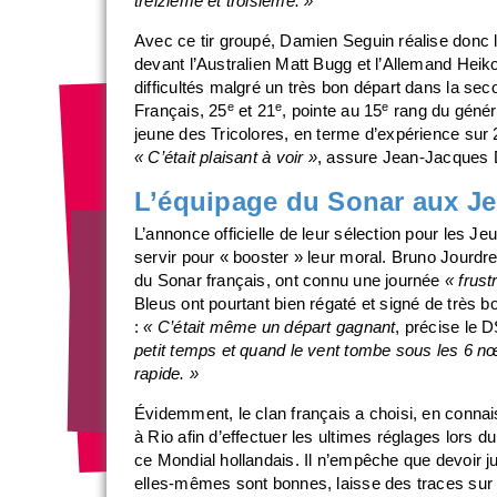
treizième et troisième. »
Avec ce tir groupé, Damien Seguin réalise donc la
devant l’Australien Matt Bugg et l’Allemand Heik
difficultés malgré un très bon départ dans la se
e
e
e
Français, 25
et 21
, pointe au 15
rang du généra
jeune des Tricolores, en terme d’expérience sur 
« C’était plaisant à voir »
, assure Jean-Jacques 
L’équipage du Sonar aux J
L’annonce officielle de leur sélection pour les J
servir pour « booster » leur moral. Bruno Jourdre
du Sonar français, ont connu une journée
« frust
Bleus ont pourtant bien régaté et signé de très
:
« C’était même un départ gagnant
, précise le 
petit temps et quand le vent tombe sous les 6 nœ
rapide. »
Évidemment, le clan français a choisi, en conna
à Rio afin d’effectuer les ultimes réglages lors d
ce Mondial hollandais. Il n’empêche que devoir ju
elles-mêmes sont bonnes, laisse des traces sur 