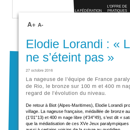
L'OFFRE DE
LA FÉDÉRATION
PRATIQUES
SPORTIVES
A+
A-
Elodie Lorandi : «
ne s’éteint pas »
27 octobre 2016
La nageuse de l’équipe de France paral
de Rio, le bronze sur 100 m et 400 m nag
regard de l’évolution du niveau.
De retour à Biot (Alpes-Maritimes), Elodie Lorandi prof
village. La nageuse française, médaillée de bronze 
(1’01’’13) et 400 m nage libre (4’34’’49), s’est dit
« sat
que la médiatisation de ces XVe Jeux paralympiques 
aussi à certains voisins de la suivre au quotidien.