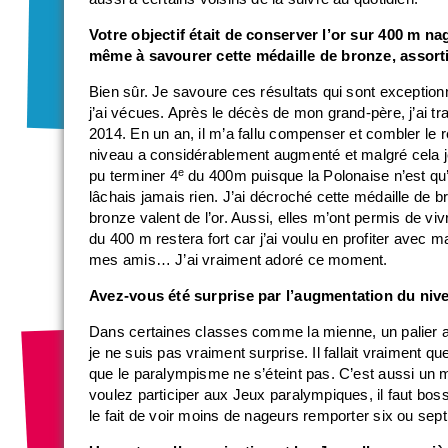
Votre objectif était de conserver l’or sur 400 m 
même à savourer cette médaille de bronze, assort
Bien sûr. Je savoure ces résultats qui sont exception
j’ai vécues. Après le décès de mon grand-père, j’ai tr
2014. En un an, il m’a fallu compenser et combler le r
niveau a considérablement augmenté et malgré cela je 
e
pu terminer 4
du 400m puisque la Polonaise n’est qu’
lâchais jamais rien. J’ai décroché cette médaille de
bronze valent de l’or. Aussi, elles m’ont permis de v
du 400 m restera fort car j’ai voulu en profiter avec m
mes amis… J’ai vraiment adoré ce moment.
Avez-vous été surprise par l’augmentation du niv
Dans certaines classes comme la mienne, un palier a é
je ne suis pas vraiment surprise. Il fallait vraiment q
que le paralympisme ne s’éteint pas. C’est aussi un 
voulez participer aux Jeux paralympiques, il faut bo
le fait de voir moins de nageurs remporter six ou sept