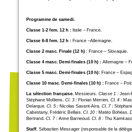
Programme de samedi.
Classe 1-2 fem. 12 h :
Italie – France.
Classe 6-8 fem. 12 h :
France –Allemagne.
Classe 2 masc. Finale (12 h)
: France – Slovaquie.
Classe 4 masc. Demi-finales (10 h) :
Allemagne – F
Classe 5 masc. Demi-finales (10 h):
France – Espa
Classe 10 masc. Demi-finales (10 h) :
France – Pol
La sélection française.
Messieurs.
Classe 1 :
Jean-
Stéphane Molliens.
Cl. 3 :
Florian Merrien.
Cl. 4 :
Max
Delarque.
Cl. 5 :
Nicolas Savant-Aira.
Cl. 7 :
Stéphan
Cabestany, Frédéric Bellais.
Cl. 10 :
Matéo Bohéas.
D
Bertrand.
Cl. 7 :
Anne Barneoud.
Cl. 8 :
Thu Kamkas
Staff.
Sébastien Messager (responsable de la déléga