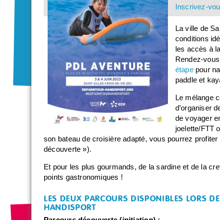
Inscrivez-vo
La ville de S
conditions id
les accès à l
Rendez-vous a
étape
pour nav
paddle et kay
Le mélange c
d’organiser d
de voyager ent
joelette/FTT 
son bateau de croisière adapté, vous pourrez profiter
découverte »).
Et pour les plus gourmands, de la sardine et de la cre
points gastronomiques !
LES DEUX PARCOURS DISPONIBLES LORS DE 
HANDISPORT