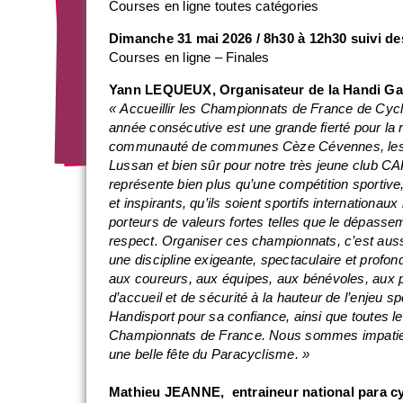
Courses en ligne toutes catégories
Dimanche 31 mai 2026 / 8h30 à 12h30 suivi d
Courses en ligne – Finales
Yann LEQUEUX, Organisateur de la Handi Ga
« Accueillir les Championnats de France de Cyc
année consécutive est une grande fierté pour la 
communauté de communes Cèze Cévennes, les 
Lussan et bien sûr pour notre très jeune club C
représente bien plus qu’une compétition sportive
et inspirants, qu’ils soient sportifs internation
porteurs de valeurs fortes telles que le dépassemen
respect. Organiser ces championnats, c’est auss
une discipline exigeante, spectaculaire et prof
aux coureurs, aux équipes, aux bénévoles, aux p
d’accueil et de sécurité à la hauteur de l’enjeu 
Handisport pour sa confiance, ainsi que toutes l
Championnats de France. Nous sommes impatients d
une belle fête du Paracyclisme. »
Mathieu JEANNE, entraineur national para c