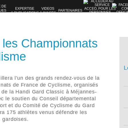
E DE
EXPERTISE
VIDEOS
UES
PARTENAIRES
& PUBLICATIONS
& IMAGES
VES
e les Championnats
lisme
L
llera l’un des grands rendez-vous de la
nats de France de Cyclisme, organisés
n de la Handi Gard Classic à Méjannes-
ec le soutien du Conseil départemental
ort et du Comité de Cyclisme du Gard
ra 175 athlètes venus défendre les
s gardoises
.