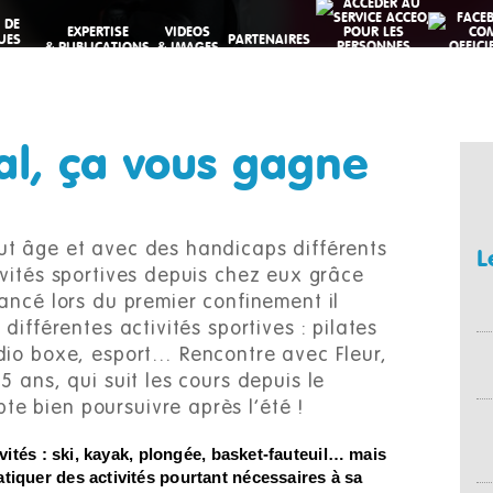
 DE
EXPERTISE
VIDEOS
UES
PARTENAIRES
& PUBLICATIONS
& IMAGES
VES
tal, ça vous gagne
ut âge et avec des handicaps différents
L
ivités sportives depuis chez eux grâce
ancé lors du premier confinement il
différentes activités sportives : pilates
dio boxe, esport… Rencontre avec Fleur,
5 ans, qui suit les cours depuis le
e bien poursuivre après l’été !
ivités : ski, kayak, plongée, basket-fauteuil… mais
tiquer des activités pourtant nécessaires à sa