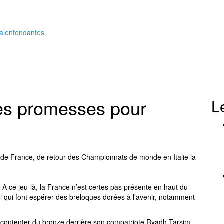
des promesses pour
L
e de France, de retour des Championnats de monde en Italie la
s. A ce jeu-là, la France n’est certes pas présente en haut du
ail qui font espérer des breloques dorées à l’avenir, notamment
û se contenter du bronze derrière son compatriote Ryadh Tarsim