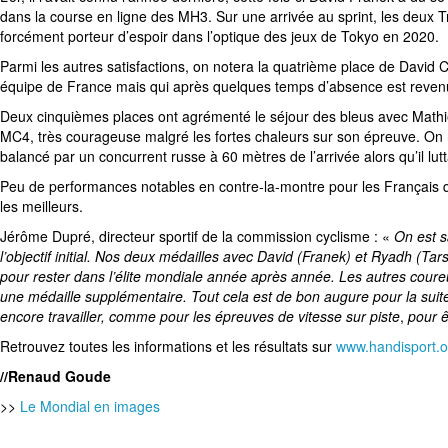
dans la course en ligne des MH3. Sur une arrivée au sprint, les deux Tr
forcément porteur d’espoir dans l’optique des jeux de Tokyo en 2020.
Parmi les autres satisfactions, on notera la quatrième place de Davi
équipe de France mais qui après quelques temps d’absence est reven
Deux cinquièmes places ont agrémenté le séjour des bleus avec Mathi
MC4, très courageuse malgré les fortes chaleurs sur son épreuve. On 
balancé par un concurrent russe à 60 mètres de l’arrivée alors qu’il lut
Peu de performances notables en contre-la-montre pour les Français qu
les meilleurs.
Jérôme Dupré, directeur sportif de la commission cyclisme : «
On est s
l’objectif initial. Nos deux médailles avec David (Franek) et Ryadh (Tars
pour rester dans l’élite mondiale année après année. Les autres coureur
une médaille supplémentaire. Tout cela est de bon augure pour la suite.
encore travailler, comme pour les épreuves de vitesse sur piste
,
pour ê
Retrouvez toutes les informations et les résultats sur
www.handisport.o
//Renaud Goude
>>
Le Mondial en images