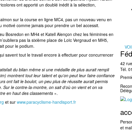
icolores ont apporté un doublé inédit à la sélection,
d Calmon sur la course en ligne MC4, pas un nouveau venu en
u motivé comme jamais pour prendre un bel accessit.
eu Bosredon en MH4 et Katell Alençon chez les féminines en
n’oubliera pas la sixième place de Loïc Vergnaud en MH5,
tait pour le podium.
VOI
Féd
i savent tout le travail encore à effectuer pour concurrencer
42 rue
Tél. 
atisfait du bilan même si une médaille de plus aurait rempli
im) montrent tout leur talent et qu’on peut leur faire confiance
Premiè
s ont fait le boulot, un peu plus de réussite aurait permis
Reconn
 Sur le contre-la-montre, on sait d’où on vient et on va
Délé
tre en haut des classements
».
rg
et sur
www.paracyclisme-handisport.fr
acc
Perso
et ma