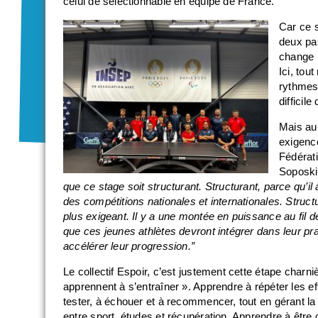
celui de sélectionnable en équipe de France.
Car ce 
deux pa
change l
Ici, tou
rythmes,
difficile
Mais au-
exigence
Fédérat
Soposki
que ce stage soit structurant. Structurant, parce qu’il
des compétitions nationales et internationales. Struc
plus exigeant. Il y a une montée en puissance au fil d
que ces jeunes athlètes devront intégrer dans leur pra
accélérer leur progression.”
Le collectif Espoir, c’est justement cette étape charniè
apprennent à s’entraîner ». Apprendre à répéter les ef
tester, à échouer et à recommencer, tout en gérant la
entre sport, études et récupération. Apprendre à être