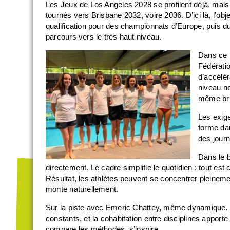
Les Jeux de Los Angeles 2028 se profilent déjà, mais l
tournés vers Brisbane 2032, voire 2036. D’ici là, l’obje
qualification pour des championnats d’Europe, puis 
parcours vers le très haut niveau.
Dans ce p
Fédératio
d’accélér
niveau ne
même bri
Les exige
forme da
des journ
Dans le b
directement. Le cadre simplifie le quotidien : tout est
Résultat, les athlètes peuvent se concentrer pleinemen
monte naturellement.
Sur la piste avec Emeric Chattey, même dynamique. 
constants, et la cohabitation entre disciplines apport
compare les méthodes, s’inspire.