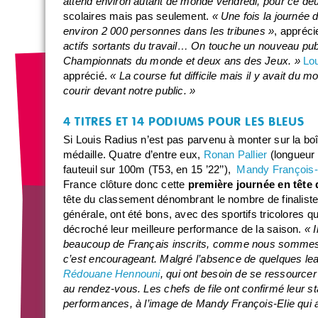
attend environ autant de monde vendredi, pour ce deu
scolaires mais pas seulement.
« Une fois la journée
environ 2 000 personnes dans les tribunes »
, appréc
actifs sortants du travail… On touche un nouveau publ
Championnats du monde et deux ans des Jeux. »
Lou
apprécié.
« La course fut difficile mais il y avait du 
courir devant notre public. »
4 TITRES ET 14 PODIUMS POUR LES BLEUS
Si Louis Radius n’est pas parvenu à monter sur la bo
médaille. Quatre d’entre eux,
Ronan Pallier
(longueur 
fauteuil sur 100m (T53, en 15 ’22’’),
Mandy François-
France clôture donc cette
première journée en tête
tête du classement dénombrant le nombre de finalis
générale, ont été bons, avec des sportifs tricolores 
décroché leur meilleure performance de la saison.
« 
beaucoup de Français inscrits, comme nous sommes
c’est encourageant. Malgré l’absence de quelques l
Rédouane Hennouni
, qui ont besoin de se ressourc
au rendez-vous. Les chefs de file ont confirmé leur s
performances, à l’image de Mandy François-Elie qui a s