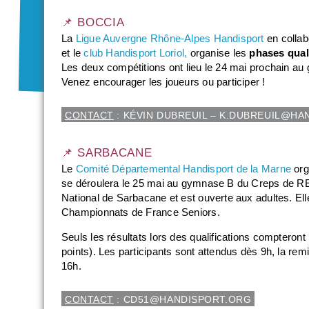
📌 BOCCIA
La
Ligue Auvergne Rhône-Alpes Handisport
en collab
et le
club Handisport Loriol,
organise les
phases qual
Les deux compétitions ont lieu le 24 mai prochain a
Venez encourager les joueurs ou participer !
CONTACT
: KÉVIN DUBREUIL – K.DUBREUIL@HAN
📌 SARBACANE
Le
C
omité Départemental Handisport de la Marne
org
se déroulera le 25 mai au gymnase B du Creps de REIM
National de Sarbacane et est ouverte aux adultes. Ell
Championnats de France Seniors.
Seuls les résultats lors des qualifications compteron
points). Les participants sont attendus dès 9h, la re
16h.
CONTACT
: CD51@HANDISPORT.ORG