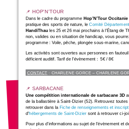
📌 HOP’N’TOUR
Dans le cadre du programme
Hop’N’Tour Occitanie
pratique des sports de nature, le
C
omité Départementa
HandiThau
les 25 et 26 mai prochains à l’Étang de T
non, valides ou en situation de handicap, vous pourre
programme : Voile, pêche, plongée sous-marine, ca
Les activités sont ouvertes aux personnes en fauteuil é
déficient auditif. Tarif de l’évènement : 5€ / 8€
CONTACT
: CHARLENE GORCE – CHARLENE.GO
📌 SARBACANE
Une compétition internationale de sarbacane 3D
a
de la ballastière à Saint-Dizier (52). Retrouvez toutes
retrouver dans la
Fiche de renseignements et inscript
d’
hébergements de Saint-Dizier
sont à retrouver ci-jo
Pour plus d’informations au sujet de l’évènement et de 