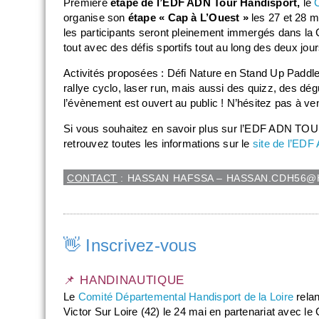
Première
étape de l’EDF ADN Tour Handisport,
le
organise son
étape « Cap à L’Ouest »
les 27 et 28 ma
les participants seront pleinement immergés dans la Cu
tout avec des défis sportifs tout au long des deux jour
Activités proposées : Défi Nature en Stand Up Paddle,
rallye cyclo, laser run, mais aussi des quizz, des dé
l’évènement est ouvert au public ! N’hésitez pas à veni
Si vous souhaitez en savoir plus sur l’EDF ADN TOUR
retrouvez toutes les informations sur le
site de l’ED
CONTACT
: HASSAN HAFSSA – HASSAN.CDH56@H
👋 Inscrivez-vous
📌 HANDINAUTIQUE
Le
Comité Départemental Handisport de la Loire
rela
Victor Sur Loire (42) le 24 mai en partenariat avec 