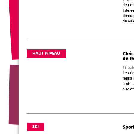
de nat
Intéres
démarc
de val
HAUT NIVEAU
Chri
de t
13 oct
Les éq
repris
a été 
aux af
SKI
Sport