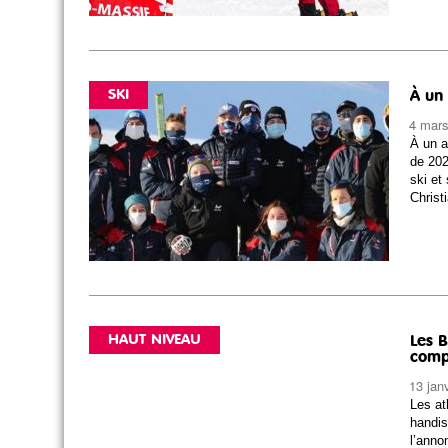
SKI
À un 
4 mar
À un a
de 202
ski et
Christ
HAUT NIVEAU
Les B
comp
13 jan
Les at
handis
l’anno