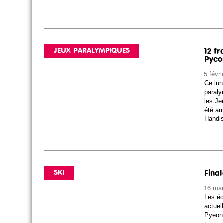
JEUX PARALYMPIQUES
12 fr
Pyeo
5 févr
Ce lun
paraly
les Je
été ar
Handis
SKI
Fina
16 ma
Les éq
actuel
Pyeong