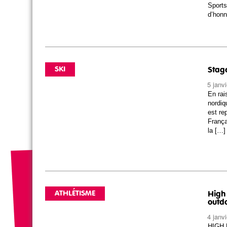
Sports
d’honn
SKI
Stage
5 janv
En rai
nordiq
est re
França
la […]
ATHLÉTISME
High
outd
4 janv
HIGH F