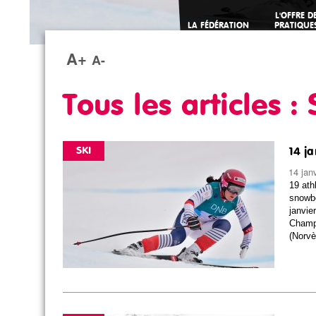
L'OFFRE D
LA FÉDÉRATION
PRATIQUE
SPORTIVE
A+
A-
Tous les articles 
SKI
14 ja
14 jan
19 ath
snowbo
janvie
Champi
(Norvè