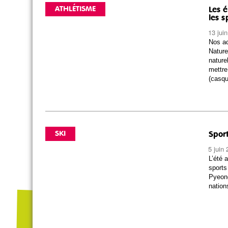
ATHLÉTISME
Les 
les s
13 jui
Nos ac
Nature
nature
mettre
(casqu
SKI
Sport
5 juin
L’été a
sports
Pyeong
nation