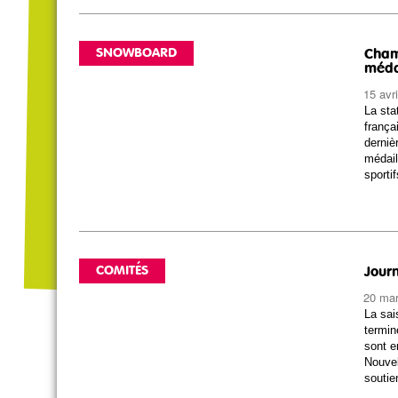
SNOWBOARD
Cham
méda
15 avr
La sta
frança
derniè
médail
sporti
COMITÉS
Journ
20 ma
La sai
termin
sont e
Nouvel
soutie