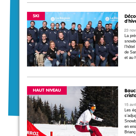
SKI
Déco
d'hiv
23 no
La pré
snowbo
l’hôte
de San
et au 
HAUT NIVEAU
Bauc
crist
15 avr
Les éq
s’adju
Snowbo
en ens
Brianç