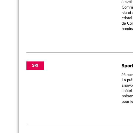
3 avri
Commu
ski et
crista
de Cor
handi
SKI
Sport
26 no
La pré
snowbo
l’hôte
présen
pour l