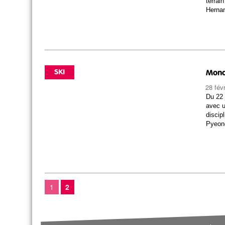
terrai
Hernan
SKI
Mond
28 fév
Du 22 
avec 
discip
Pyeong
1
2