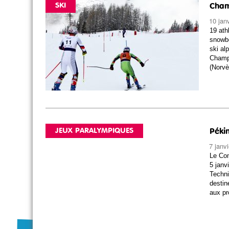
SKI
Cham
10 jan
19 ath
snowbo
ski al
Champi
(Norvè
JEUX PARALYMPIQUES
Pékin
7 janv
Le Com
5 janv
Techni
destin
aux pr