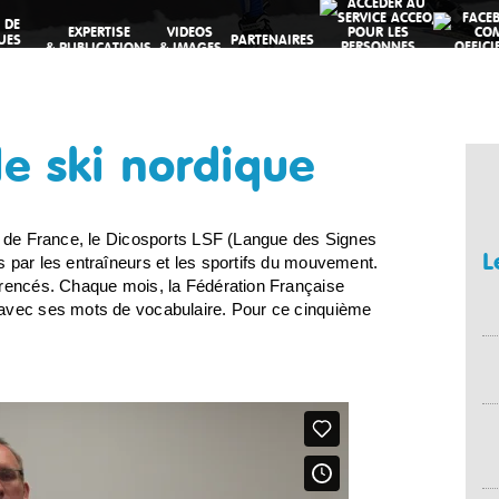
 DE
EXPERTISE
VIDEOS
UES
PARTENAIRES
& PUBLICATIONS
& IMAGES
VES
le ski nordique
ds de France, le Dicosports LSF (Langue des Signes
L
 par les entraîneurs et les sportifs du mouvement.
érencés. Chaque mois, la Fédération Française
 avec ses mots de vocabulaire. Pour ce cinquième