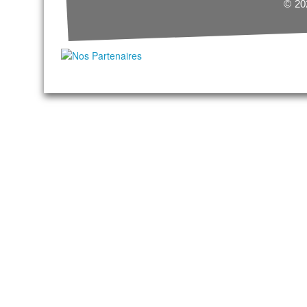
© 202
B1
Non-voyant ou vision très faible (impossibl
B2
Visibilité très faible (impossible de reconn
visuel inférieur à 10 degrés de diamètre.
B3
Champ visuel inférieur à 40 degrés de diamètr
maximum de 1/10e du meilleur œil après correct
HANDICAP AUDITIF
Pour les personnes handicapées auditives, il existe q
pas gérées par l’IPC (Comité Paralympique Internatio
Sports des Sourds).
Un certificat médical et un audiogramme sont exigés p
(perte d’au moins 55 dB de la meilleure oreille sur 3 f
d’appareillage auditif est interdite en compétition. C
temps réel est pris en compte pour le chronométrage