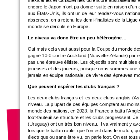
mexicaines et canadiennes ou encore australiennes e
encore le Japon n’ont pu donner suite en raison d’un
aux États-Unis, ils ont un de leur rendez-vous nat
absences, on a retenu les demi-finalistes de la Li
monde se déroule en Europe.
Le niveau va donc être un peu hétérogène…
Oui mais cela vaut aussi pour la Coupe du monde de
gagné 10-0 contre Auckland (Nouvelle-Zélande) par e
pas une épreuve élitiste. Les objectifs sont multiples
joueuses et des joueurs, puisque nous sommes une di
jamais en équipe nationale, de vivre des épreuves m
Que peuvent espérer les clubs français ?
Les deux clubs français et les deux clubs anglais (As
niveau. La plupart de ces équipes comptent au moins u
monde des nations, en 2023, la France a battu l’Angle
foot-fauteuil se structure et les clubs progressent. J
(Uruguay) ont un très bon niveau. Il va vraiment y av
fois que le ballon roule, que l’on est dans le match, qu
électrique ou sans être vu, on parle foot. On est tou