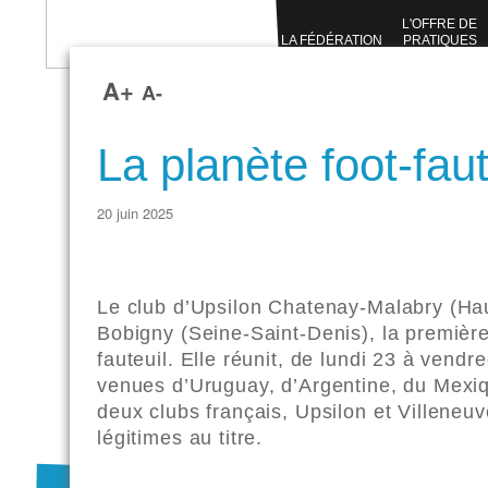
L'OFFRE DE
LA FÉDÉRATION
PRATIQUES
SPORTIVES
A+
A-
La planète foot-fau
20 juin 2025
Le club d’Upsilon Chatenay-Malabry (Ha
Bobigny (Seine-Saint-Denis), la premièr
fauteuil. Elle réunit, de lundi 23 à vendr
venues d’Uruguay, d’Argentine, du Mexiqu
deux clubs français, Upsilon et Villeneu
légitimes au titre.