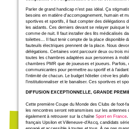
Parler de grand handicap n’est pas idéal. Ça stigmati
besoins en matière d’accompagnement, humain et ma
sportives et sportifs, il faut compter des délégations 
les aidants. Ces derniers devant se relayer puisque l
comme de nuit. Il faut installer des lits médicalisés 
toilettes… Il faut tenir compte de la place disponible 
fauteuils électriques prennent de la place. Nous devon
délégations. Certaines vont parcourir deux ou trois mil
toutes les chambres adaptées aux personnes à mobilit
chambres PMR que de joueuses et joueurs. Parfois, o
communicantes pour permettre au sportif et à l’aidant 
l’intimité de chacun. Le budget hôtelier crève les plafond
l’institutionnaliser et le banaliser. Ces sportives et sp
DIFFUSION EXCEPTIONNELLE, GRANDE PREMI
Cette première Coupe du Monde des Clubs de foot-faute
les rencontres seront retransmises sur les antennes
également à retrouver sur la chaîne
Sport en France
.
français Upsilon et Villeneuve-d’Ascq, candidats série
engagé et accessible à toutes et tous. À ne pas manq