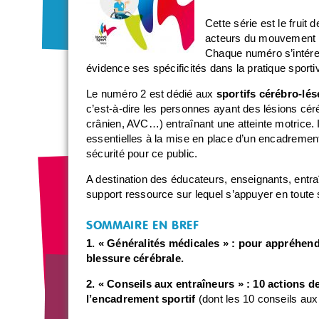
Cette série est le frui
acteurs du mouvement ha
Chaque numéro s’intéres
évidence ses spécificités dans la pratique sporti
Le numéro 2 est dédié aux
sportifs cérébro-lé
c’est-à-dire les personnes ayant des lésions cé
crânien, AVC…) entraînant une atteinte motrice.
essentielles à la mise en place d’un encadrement 
sécurité pour ce public.
A destination des éducateurs, enseignants, entraîn
support ressource sur lequel s’appuyer en toute s
SOMMAIRE EN BREF
1. « Généralités médicales » : pour appréhend
blessure cérébrale.
2. « Conseils aux entraîneurs » : 10 actions 
l’encadrement sportif
(dont les 10 conseils aux 