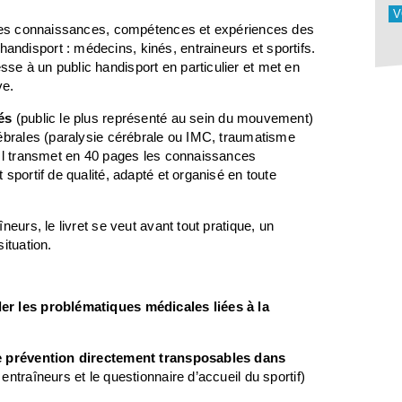
V
t des connaissances, compétences et expériences des
ndisport : médecins, kinés, entraineurs et sportifs.
se à un public handisport en particulier et met en
ve.
sés
(public le plus représenté au sein du mouvement)
rébrales (paralysie cérébrale ou IMC, traumatisme
 Il transmet en 40 pages les connaissances
sportif de qualité, adapté et organisé en toute
eurs, le livret se veut avant tout pratique, un
ituation.
er les problématiques médicales liées à la
de prévention directement transposables dans
entraîneurs et le questionnaire d’accueil du sportif)