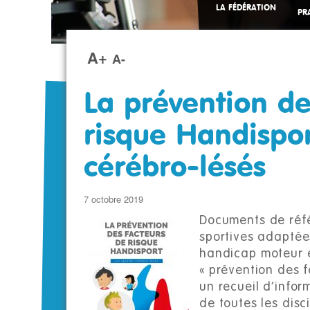
LA FÉDÉRATION
PR
A+
A-
La prévention de
risque Handisport
cérébro-lésés
7 octobre 2019
Documents de réfé
sportives adaptée
handicap moteur et
« prévention des f
un recueil d’info
de toutes les disc