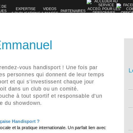
E DE
EXPERTISE
VIDEOS
UES
PARTENAIRES
& PUBLICATIONS
& IMAGES
VES
 Emmanuel
rendez-vous handisport ! Une fois par
L
ces personnes qui donnent de leur temps
rt et qui s’investissent chaque jour
soit dans un club ou un comité.
touche à tout sportif et responsable d’un
que du showdown.
çaise Handisport ?
ocale et la pratique internationale. Un parfait lien avec