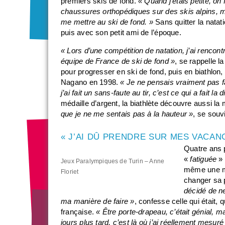
premiers skis de fond.
« Quand j’étais petite, on 
chaussures orthopédiques sur des skis alpins, m
me mettre au ski de fond. »
Sans quitter la natat
puis avec son petit ami de l’époque.
« Lors d’une compétition de natation, j’ai rencon
équipe de France de ski de fond »
, se rappelle l
pour progresser en ski de fond, puis en biathlon
Nagano en 1998.
« Je ne pensais vraiment pas fa
j’ai fait un sans-faute au tir, c’est ce qui a fait la 
médaille d’argent, la biathlète découvre aussi la 
que je ne me sentais pas à la hauteur »
, se souvi
« J’AI DÛ PRENDRE SUR MES VACAN
Quatre ans p
«
fatiguée
» 
Jeux Paralympiques de Turin – Anne
même une méd
Floriet
changer sa 
décidé de ne
ma manière de faire »
, confesse celle qui était,
française.
« Être porte-drapeau, c’était génial, 
jours plus tard, c’est là où j’ai réellement mesuré