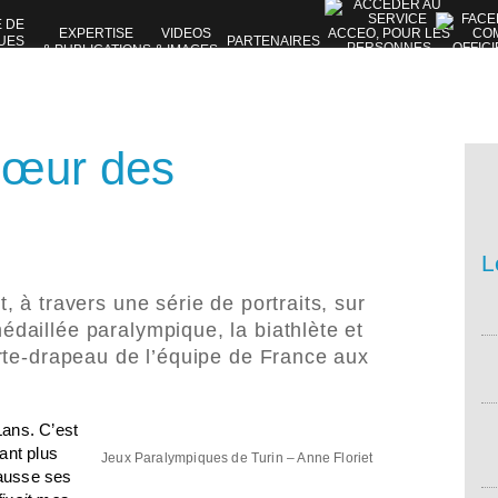
E DE
EXPERTISE
VIDEOS
UES
PARTENAIRES
& PUBLICATIONS
& IMAGES
VES
 cœur des
L
 à travers une série de portraits, sur
daillée paralympique, la biathlète et
rte-drapeau de l’équipe de France aux
Lans. C’est
tant plus
Jeux Paralympiques de Turin – Anne Floriet
hausse ses