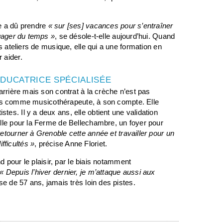
e a dû prendre
« sur [ses] vacances pour s’entraîner
gager du temps »
, se désole-t-elle aujourd’hui. Quand
s ateliers de musique, elle qui a une formation en
 aider.
ÉDUCATRICE SPÉCIALISÉE
arrière mais son contrat à la crèche n’est pas
 puis comme musicothérapeute, à son compte. Elle
es. Il y a deux ans, elle obtient une validation
ille pour la Ferme de Bellechambre, un foyer pour
retourner à Grenoble cette année et travailler pour un
ficultés »
, précise Anne Floriet.
nd pour le plaisir, par le biais notamment
« Depuis l’hiver dernier, je m’attaque aussi aux
use de 57 ans, jamais très loin des pistes.