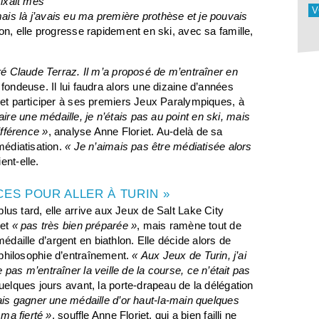
fixait mes
V
ais là j’avais eu ma première prothèse et je pouvais
ion, elle progresse rapidement en ski, avec sa famille,
tré Claude Terraz. Il m’a proposé de m’entraîner en
a fondeuse. Il lui faudra alors une dizaine d’années
, et participer à ses premiers Jeux Paralympiques, à
ire une médaille, je n’étais pas au point en ski, mais
différence »
, analyse Anne Floriet. Au-delà de sa
médiatisation.
« Je n’aimais pas être médiatisée alors
ent-elle.
CES POUR ALLER À TURIN »
lus tard, elle arrive aux Jeux de Salt Lake City
et
« pas très bien préparée »
, mais ramène tout de
aille d’argent en biathlon. Elle décide alors de
philosophie d’entraînement.
« Aux Jeux de Turin, j’ai
 pas m’entraîner la veille de la course, ce n’était pas
 quelques jours avant, la porte-drapeau de la délégation
mais gagner une médaille d’or haut-la-main quelques
 ma fierté »
, souffle Anne Floriet, qui a bien failli ne