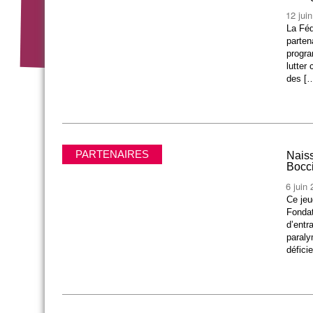
12 jui
La Féd
parten
progra
lutter
des [
PARTENAIRES
Naiss
Bocc
6 juin
Ce jeu
Fondat
d’entr
paraly
défici