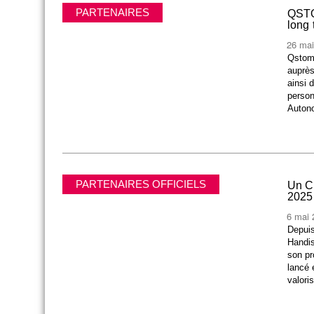
PARTENAIRES
QSTO
long 
26 mai
Qstomi
auprès
ainsi 
person
Autono
PARTENAIRES OFFICIELS
Un C
2025
6 mai 
Depuis
Handis
son p
lancé 
valori