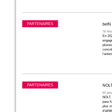
PARTENAIRES
beIN
18 fév
En 202
engage
plusie
concrè
l’ante
PARTENAIRES
NOLT,
20 jan
NOLT d
para f
plus i
d’athl