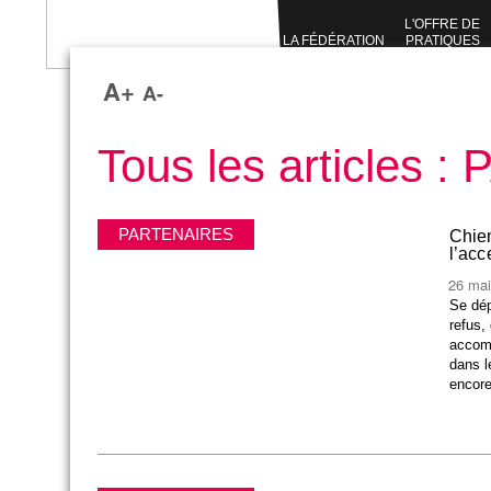
L'OFFRE DE
LA FÉDÉRATION
PRATIQUES
SPORTIVES
A+
A-
Tous les articles
PARTENAIRES
Chien
l’acc
26 mai
Se dép
refus,
accomp
dans l
encore