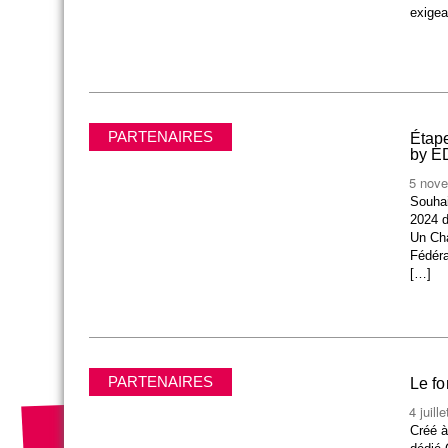
exigea
PARTENAIRES
Étap
by E
5 nov
Souhai
2024 d
Un Cha
Fédéra
[…]
PARTENAIRES
Le fo
4 juill
Créé à