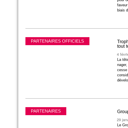
faveur
biais 
PARTENAIRES OFFICIELS
Troph
tout t
4 févr
La têt
nager,
cesse 
consid
dével
PARTENAIRES
Grou
29 jan
Le Gro