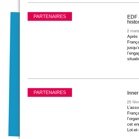
PARTENAIRES
EDF &
histo
2 mar
Après 
França
jusqu’
l’enga
situat
PARTENAIRES
Inner
25 fév
L’asso
França
l’orga
cet en
Lot-et