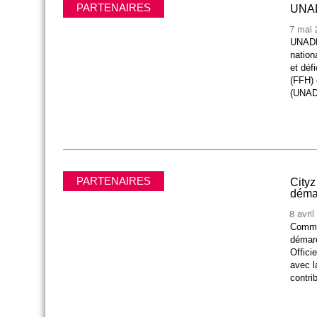
PARTENAIRES
UNAD
7 mai 
UNADEV
nation
et déf
(FFH) 
(UNADE
PARTENAIRES
City
démar
8 avri
Commu
démarc
Offici
avec l
contri