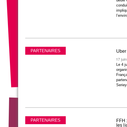
dédié
condui
impliq
l’envi
PARTENAIRES
Uber 
17 jui
Le 4 j
organi
França
parten
Seriey
PARTENAIRES
FFH x
les l