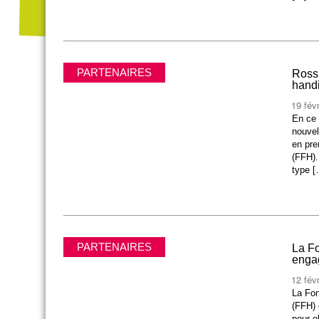
PARTENAIRES
Rossi
hand
19 fév
En ce 
nouvel
en pre
(FFH).
type [
PARTENAIRES
La Fo
enga
12 fév
La Fon
(FFH) 
pour o