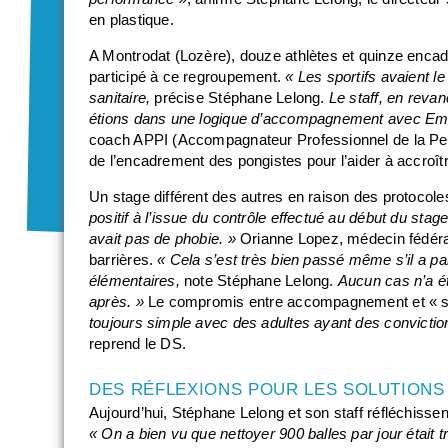
en plastique.
A Montrodat (Lozère), douze athlètes et quinze encadr
participé à ce regroupement.
« Les sportifs avaient le
sanitaire,
précise Stéphane Lelong.
Le staff, en reva
étions dans une logique d’accompagnement avec Emma
coach APPI (Accompagnateur Professionnel de la Perf
de l’encadrement des pongistes pour l’aider à accroî
Un stage différent des autres en raison des protocoles
positif à l’issue du contrôle effectué au début du stage
avait pas de phobie. »
Orianne Lopez, médecin fédéral
barrières.
« Cela s’est très bien passé même s’il a pa
élémentaires,
note Stéphane Lelong.
Aucun cas n’a é
après. »
Le compromis entre accompagnement et « sur
toujours simple avec des adultes ayant des convictions
reprend le DS.
DES RÉFLEXIONS POUR LES SOLUTIONS
Aujourd’hui, Stéphane Lelong et son staff réfléchisse
« On a bien vu que nettoyer 900 balles par jour était