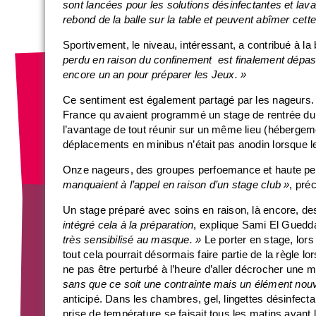
sont lancées pour les solutions désinfectantes et lava
rebond de la balle sur la table et peuvent abîmer cett
Sportivement, le niveau, intéressant, a contribué à l
perdu en raison du confinement est finalement dépass
encore un an pour préparer les Jeux. »
Ce sentiment est également partagé par les nageurs. S
France qu avaient programmé un stage de rentrée du 2
l’avantage de tout réunir sur un même lieu (hébergemen
déplacements en minibus n’était pas anodin lorsque le
Onze nageurs, des groupes perfoemance et haute per
manquaient à l’appel en raison d’un stage club »
, pré
Un stage préparé avec soins en raison, là encore, de
intégré cela à la préparation
, explique Sami El Guedda
très sensibilisé au masque. »
Le porter en stage, lor
tout cela pourrait désormais faire partie de la règle lo
ne pas être perturbé à l’heure d’aller décrocher une m
sans que ce soit une contrainte mais un élément nouv
anticipé. Dans les chambres, gel, lingettes désinfectan
prise de température se faisait tous les matins avant 