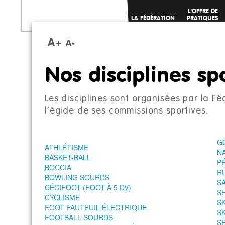
L'OFFRE DE
LA FÉDÉRATION
PRATIQUES
SPORTIVES
A+
A-
Nos disciplines sp
Les disciplines sont organisées par la F
l’égide de ses commissions sportives.
G
ATHLÉTISME
N
BASKET-BALL
P
BOCCIA
R
BOWLING SOURDS
S
CÉCIFOOT (FOOT À 5 DV)
S
CYCLISME
S
FOOT FAUTEUIL ÉLECTRIQUE
S
FOOTBALL SOURDS
S