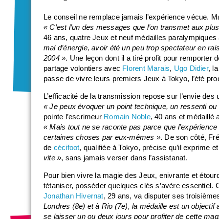
Le conseil ne remplace jamais l’expérience vécue. Ma
« C’est l’un des messages que l’on transmet aux plus
46 ans, quatre Jeux et neuf médailles paralympiques
mal d’énergie, avoir été un peu trop spectateur en rai
2004 »
. Une leçon dont il a tiré profit pour remporter d
partage volontiers avec
Florent Marais
,
Ugo Didier
, l
passe de vivre leurs premiers Jeux à Tokyo, l’été pro
L’efficacité de la transmission repose sur l’envie des 
« Je peux évoquer un point technique, un ressenti ou u
pointe l’escrimeur
Romain Noble
, 40 ans et médaillé
« Mais tout ne se raconte pas parce que l’expérience 
certaines choses par eux-mêmes »
. De son côté, Fré
de
cécifoot
, qualifiée à Tokyo, précise qu’il exprime 
vite »
, sans jamais verser dans l’assistanat.
Pour bien vivre la magie des Jeux, enivrante et éto
tétaniser, posséder quelques clés s’avère essentiel. 
Jonathan Hivernat
, 29 ans, va disputer ses troisiè
Londres (8e) et à Rio (7e), la médaille est un objectif
se laisser un ou deux jours pour profiter de cette magi