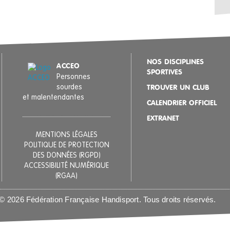
 de l’École de Natation Française (ENF) : le
1 à SB13) pour
ant une démarche pédagogique incontournable pour
 pour les
e vers les
ue de l’athlétisme, conseillé par Handisport, dans
NOS DISCIPLINES
ACCEO
SPORTIVES
ges papillon,
Personnes
sourdes
TROUVER UN CLUB
) pour la
et malentendantes
CALENDRIER OFFICIEL
EXTRANET
s épreuves
MENTIONS LÉGALES
POLITIQUE DE PROTECTION
DES DONNÉES (RGPD)
ACCESSIBILITÉ NUMÉRIQUE
(RGAA)
© 2026 Fédération Française Handisport. Tous droits réservés.