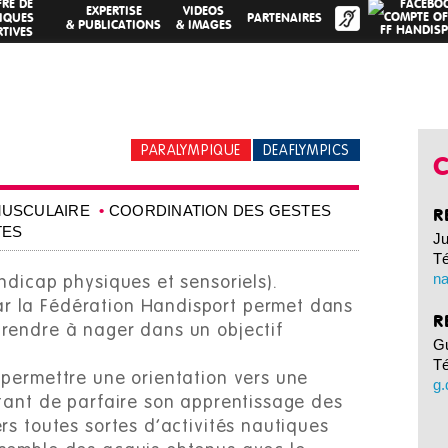
FRE DE
EXPERTISE
VIDEOS
IQUES
PARTENAIRES
& PUBLICATIONS
& IMAGES
TIVES
PARALYMPIQUE
DEAFLYMPICS
C
USCULAIRE
COORDINATION DES GESTES
R
TES
J
Té
na
ndicap physiques et sensoriels).
r la Fédération Handisport permet dans
R
prendre à nager dans un objectif
G
Té
 permettre une orientation vers une
g
ttant de parfaire son apprentissage des
rs toutes sortes d’activités nautiques