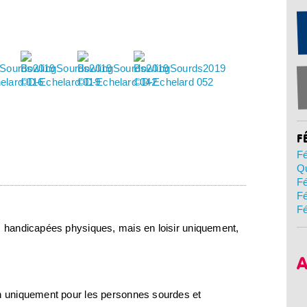
F
Fé
Qu
Fé
Fé
Fé
es handicapées physiques, mais en loisir uniquement,
A
on uniquement pour les personnes sourdes et