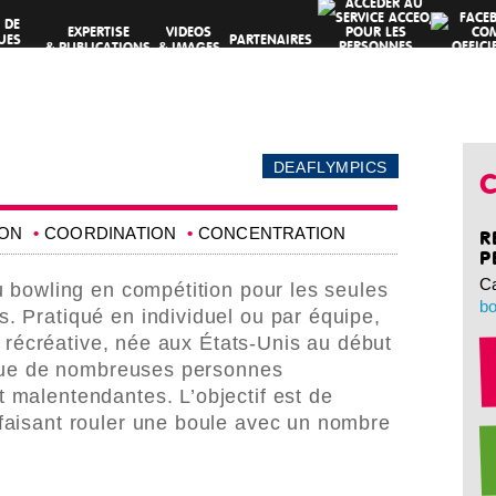
 DE
EXPERTISE
VIDEOS
UES
PARTENAIRES
& PUBLICATIONS
& IMAGES
VES
DEAFLYMPICS
C
ION
COORDINATION
CONCENTRATION
R
P
C
u bowling en compétition pour les seules
bo
 Pratiqué en individuel ou par équipe,
et récréative, née aux États-Unis au début
tique de nombreuses personnes
 malentendantes. L’objectif est de
faisant rouler une boule avec un nombre