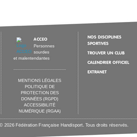
mes et femmes)
oche » qui permet de prendre de l’élan pour réaliser
Bowling (licence Loisir ou Pass’Sport)
pour atteindre les quilles. Cette zone de 18,29 m est
e la piste en général. Elle s’étend jusqu’au contact de
aux compétitions nationales en restant hors
eur de la piste est de 1,06 m et constituée de 39 lattes
r aux meilleurs bowlers.
NOS DISCIPLINES
ACCEO
SPORTIVES
nnées les quilles en fond de piste.
Personnes
sourdes
TROUVER UN CLUB
et malentendantes
CALENDRIER OFFICIEL
lier pour débuter, puis des chaussures plus
EXTRANET
MENTIONS LÉGALES
érents centres (approche compétitive), on utilise des
POLITIQUE DE
erchangeables.
PROTECTION DES
DONNÉES (RGPD)
ACCESSIBILITÉ
es de cassure du poignet.
NUMÉRIQUE (RGAA)
 de timing, de lâcher ou de coordination. Ils restent
ller à l’entrainement.
© 2026 Fédération Française Handisport. Tous droits réservés.
ragilité du poignet et sur des longues périodes de