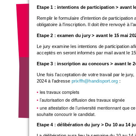
Etape 1 : intentions de participation > avant l
Remplir le formulaire d’intention de participation
obligatoire à l’inscription. Il doit être renvoyé à l
Etape 2 : examen du jury > avant le 15 mai 20
Le jury examine les intentions de participation a
acceptés en seront informés par mail avant le 1
Etape 3 : inscription au concours > avant le 
Une fois l’acceptation de votre travail par le jur
2024 à l’adresse
prixffh@handisport.org
:
les travaux complets
l’autorisation de diffusion des travaux signée
une attestation de l’université mentionnant que c
souhaite concourir le candidat.
Etape 4 : délibération du jury > Du 10 au 14 j
La délibération aura lieu la semaine du 10 au 14 j