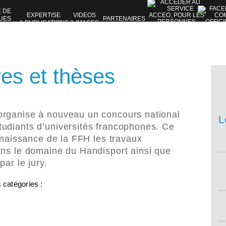
E DE
EXPERTISE
VIDEOS
UES
PARTENAIRES
& PUBLICATIONS
& IMAGES
VES
es et thèses
organise à nouveau un concours national
L
tudiants d’universités francophones. Ce
onnaissance de la FFH les travaux
ans le domaine du Handisport ainsi que
par le jury.
catégories :