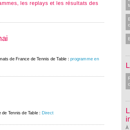
ammes, les replays et les résultats des
t
mai
ats de France de Tennis de Table :
programme en
R
L
 de Tennis de Table :
Direct
i
À 