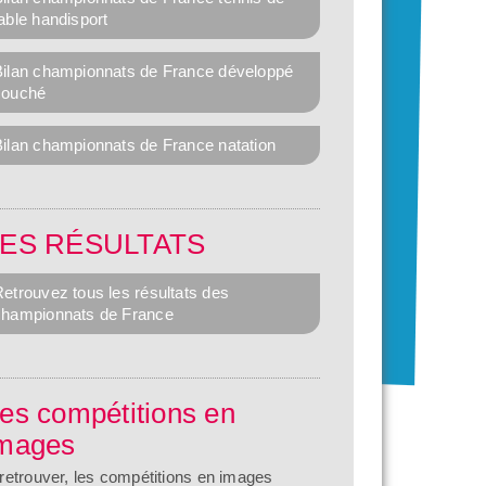
able handisport
Bilan championnats de France développé
couché
Bilan championnats de France natation
LES RÉSULTATS
etrouvez tous les résultats des
championnats de France
es compétitions en
mages
retrouver, les compétitions en images