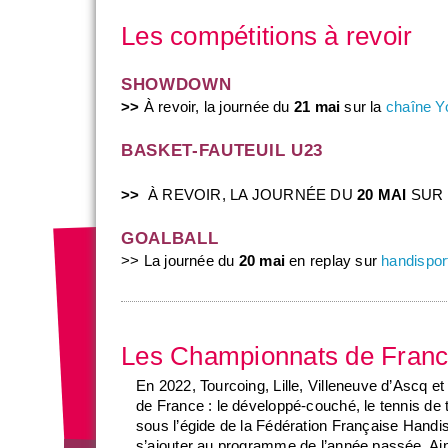
Les compétitions à revoir
SHOWDOWN
>>
À revoir, la journée du
21 mai
sur la
chaîne Y
BASKET-FAUTEUIL U23
>>
À REVOIR, LA JOURNÉE DU
20 MAI
SUR
GOALBALL
>> La journée du
20 mai
en replay sur
handisport
Les Championnats de Fran
En 2022, Tourcoing, Lille, Villeneuve d’Ascq 
de France : le développé-couché, le tennis de 
sous l’égide de la Fédération Française Handis
s’ajouter au programme de l’année passée. Ains