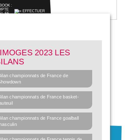
IMOGES 2023 LES
BILANS
Bilan championnats de France de
Showdown
Bilan championnats de France basket-
auteuil
Bilan championnats de France goalball
masculin
Bilan championnats de France tennis de