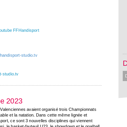
outube FFHandisport
handisport-studio.tv
-studio.tv
D
ce 2023
et Valenciennes avaient organisé trois Championnats
table et la natation. Dans cette même lignée et
port, ce sont 3 nouvelles disciplines qui viennent
i, le basket-fauteuil U23, le showdown et le goalball