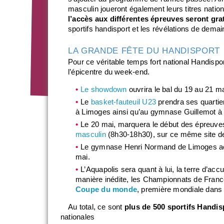
masculin joueront également leurs titres natio
l’accès aux différentes épreuves seront gra
sportifs handisport et les révélations de demai
LA GRANDE FÊTE DU HANDISPORT
Pour ce véritable temps fort national Handispo
l’épicentre du week-end.
Le showdown
ouvrira le bal du 19 au 21 m
Le
basket-fauteuil U23
prendra ses quartie
à Limoges ainsi qu’au gymnase Guillemot à
Le 20 mai, marquera le début des épreuv
masculin
(8h30-18h30), sur ce même site d
Le gymnase Henri Normand de Limoges ac
mai.
L’Aquapolis sera quant à lui, la terre d’accu
manière inédite, les Championnats de Fran
Coupe du monde
, première mondiale dans
Au total, ce sont
plus de 500 sportifs Handis
nationales