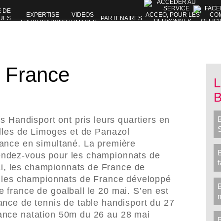
E DE
EXPERTISE
VIDEOS
UES
PARTENAIRES
& PUBLICATIONS
& IMAGES
VES
 France
L
fs Handisport ont pris leurs quartiers en
illes de Limoges et de Panazol
ance en simultané.
La première
endez-vous pour les championnats de
f
, les championnats de France de
i, les championnats de France développé
 france de goalball le 20 mai. S’en est
rance de
tennis de table handisport
du 27
rance
natation 50m
du 26 au 28 mai