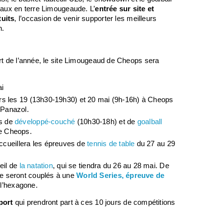
naux en terre Limougeaude. L’
entrée sur site et
tuits
, l’occasion de venir supporter les meilleurs
n.
rt de l’année, le site Limougeaud de Cheops sera
ai
rs les 19 (13h30-19h30) et 20 mai (9h-16h) à Cheops
 Panazol.
es de
développé-couché
(10h30-18h) et de
goalball
e Cheops.
cueillera les épreuves de
tennis de table
du 27 au 29
eil de
la natation
, qui se tiendra du 26 au 28 mai. De
ce seront couplés à une
World Series, épreuve de
 l’hexagone.
port
qui prendront part à ces 10 jours de compétitions